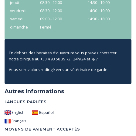
jeudi
08:30 - 12:00
14:30 - 19:00
vendredi
08:30 - 12:00
14:30 - 19:00
samedi
09:00 - 12:30
14:30 - 18:00
dimanche
Fermé
En dehors des horaires d'ouverture vous pouvez contacter
notre clinique au +33 4 93 58 39 72 24h/24 et 7j/7
Vous serez alors redirigé vers un vétérinaire de garde.
Autres informations
LANGUES PARLÉES
English
Español
Français
MOYENS DE PAIEMENT ACCEPTÉS