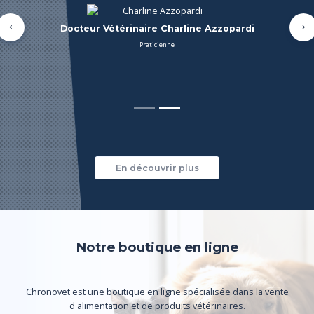
Docteur Vétérinaire Charline Azzopardi
Précédent
Su
Praticienne
En découvrir plus
Notre boutique en ligne
Chronovet est une boutique en ligne spécialisée dans la vente
d'alimentation et de produits vétérinaires.