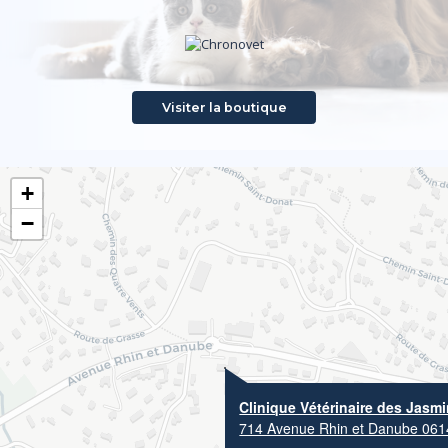
Visiter la boutique
+
−
Clinique Vétérinaire des Jasm
714 Avenue Rhin et Danube 061